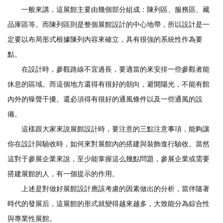
一般來講，這展館主要由幾個部分組成：陳列區、服務區、藏
品庫區等。而陳列區則是整個展館設計的中心地帶，所以設計是一
定要以布局形式根據陳列內容來確立，具有很強的系統性作為要
點。
在設計時，參觀路線不宜過長，要適當的來安排一些參觀者能
休息的區域。而這個地方還得有很好的朝向，避開陽光，不能有館
內外的噪聲干擾。還必須得有很好的通風條件以及一些通風的設
備。
這樣跟大家來說展館設計時，要注意的三點注意事項，能夠讓
你在設計與驗收時，如何來對展館內的搭建與裝飾進行驗收。當然
這對于參展企業來說，至少能掌握這么幾點問題，參展企業或需要
搭建展館的人，有一個提示的作用。
上述是對做好展館設計應該考慮的因素做出的分析，當伴隨著
時代的發展后，這展館的形式就變得越來越多，大致能分為綜合性
與專業性展館。