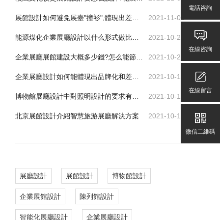
電話咨詢
展館設計如何避免展臺"撞衫",體現出差異化、個性化
2021-11-01
能源煤化企業展廳設計以什么形式做比較好
2021-10-26
在線咨詢
企業展廳展館建設大概多少錢?怎么能節省費用又可達到效果
2021-10-25
企業展廳設計如何能體現出品牌化和差異化
2021-10-13
在線留言
博物館展廳設計中對照明設計的要求有哪些
2021-10-13
北京展館設計介紹智慧旅游展廳解決方案
2021-10-13
微信二維碼
展廳設計
展館設計
博物館設計
企業展館設計
陳列館設計
智能化展廳設計
企業展廳設計