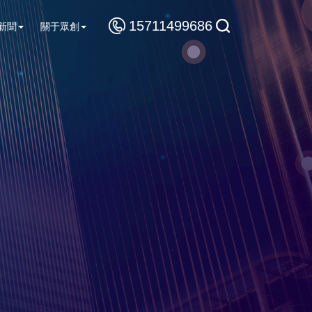
15711499686
新聞
關于眾創