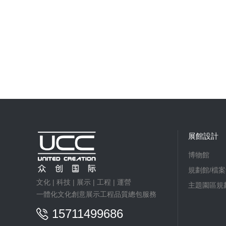
展館設計
博物館
規劃館/檔案
文化 | 科技 | 展示 | 工程 | 運營
主題園區規
一體化文化創意展示工程品質總包服務
15711499686