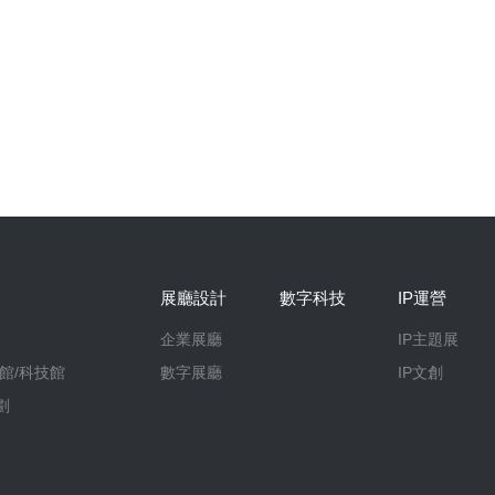
展廳設計
數字科技
IP運營
企業展廳
IP主題展
館/科技館
數字展廳
IP文創
劃