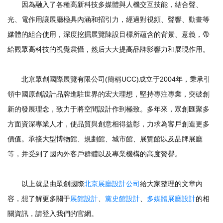
因為融入了各種高新科技多媒體與人機交互技能，結合聲、
光、電作用讓展廳極具內涵和招引力，經過對視頻、聲響、動畫等
媒體的組合使用，深度挖掘展覽陳設目標所蘊含的背景、意義，帶
給觀眾高科技的視覺震懾，然后大大提高品牌影響力和展現作用。
北京眾創國際展覽有限公司(簡稱UCC)成立于2004年，秉承引
領中國原創設計品牌進駐世界的宏大理想，堅持專注專業，突破創
新的發展理念，致力于將空間設計作到極致。多年來，眾創匯聚多
方面資深專業人才，使品質與創意相得益彰，力求為客戶創造更多
價值。承接大型博物館、規劃館、城市館、展覽館以及品牌展廳
等，并受到了國內外客戶群體以及專業機構的高度贊譽。
以上就是由眾創國際
北京展廳設計公司
給大家整理的文章內
容，想了解更多關于
展館設計
、
黨史館設計
、
多媒體展廳設計
的相
關資訊，請登入我們的官網。