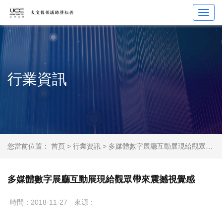
Toggl
navig
行業資訊
您當前位置：
首頁
>
行業資訊
> 多媒體數字展廳互動展現給觀眾帶來震撼視覺感
多媒體數字展廳互動展現給觀眾帶來震撼視覺感
時間：2018-11-27
來源：