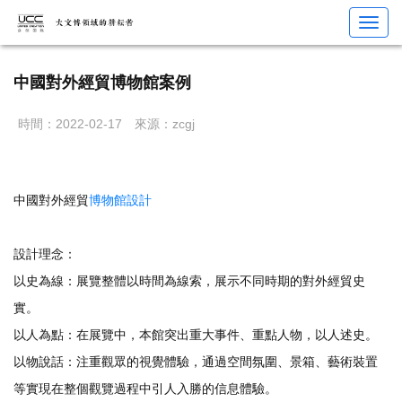
您當前位置：
首頁
>
展館設計
> 中國對外經貿博物館案例
Toggl
navig
中國對外經貿博物館案例
時間：2022-02-17
來源：zcgj
中國對外經貿
博物館設計
設計理念：
以史為線：展覽整體以時間為線索，展示不同時期的對外經貿史
實。
以人為點：在展覽中，本館突出重大事件、重點人物，以人述史。
以物說話：注重觀眾的視覺體驗，通過空間氛圍、景箱、藝術裝置
等實現在整個觀覽過程中引人入勝的信息體驗。