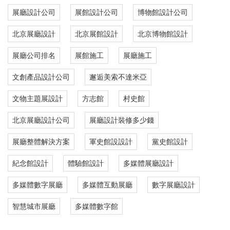
展廳設計公司
展館設計公司
博物館設計公司
北京展廳設計
北京展館設計
北京博物館設計
展廳公司排名
展館施工
展廳施工
文創產品設計公司
邂逅美索不達米亞
文物主題展設計
方志館
村史館
北京展廳設計公司
展廳設計裝修多少錢
展廳整體解決方案
軍史館設設計
黨史館設計
紀念館設計
體驗館設計
多媒體展廳設計
多媒體數字展廳
多媒體互動展廳
數字展廳設計
智慧城市展廳
多媒體數字館