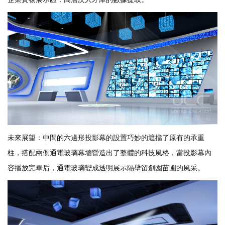
未來展望：中間的六邊形投影幕的設置巧妙的遮擋了原有的承重
柱，搭配兩側通電玻璃幕墻營造出了整體的科技風格，當投影幕內
容播放完畢后，通電玻璃變成透明展示隔壁留創園苗圃的風采。