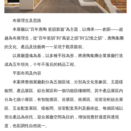
布展理念及思路
本展廳以“百年唐陶 瓷韻新篇”為主題，以傳承——創新——超
越為布展理念，從“百年瓷韻”到“風姿之韻”到“記憶之韻”，唐陶集團
的文化、產品及技藝將一一呈現于觀眾眼前。
以展廳靈魂為基，以多種手段為形，將唐陶集團企業展廳打造
成為五年領先，十年不落后的精品工程。
平面布局及內容
本案將整個展廳劃分為五個區域，分別為文化形象區、主題樣
板間、產品展區、綜合展區和一個功能區樓梯間。其中產品展區內
分為七個小展區，有智能展區、浴展區、衛展區、浴室浴柜組合展
區、五金配套展區、樣板間、浴室配套系列及藝術盆。每個區域以
突出產品為依托，迎合展廳空間為目的，增強視覺舒適度與透視
度，色彩調性自然統一。