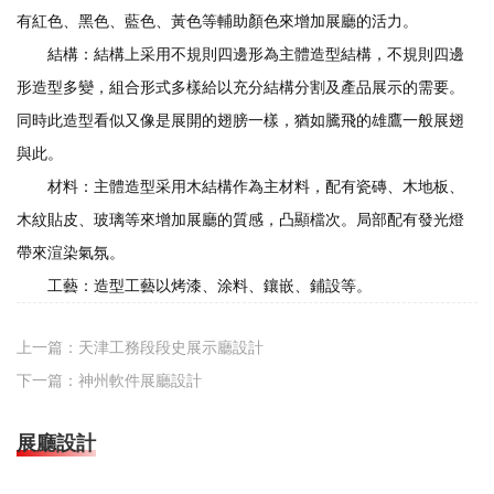
有紅色、黑色、藍色、黃色等輔助顏色來增加展廳的活力。
結構：結構上采用不規則四邊形為主體造型結構，不規則四邊
形造型多變，組合形式多樣給以充分結構分割及產品展示的需要。
同時此造型看似又像是展開的翅膀一樣，猶如騰飛的雄鷹一般展翅
與此。
材料：主體造型采用木結構作為主材料，配有瓷磚、木地板、
木紋貼皮、玻璃等來增加展廳的質感，凸顯檔次。局部配有發光燈
帶來渲染氣氛。
工藝：造型工藝以烤漆、涂料、鑲嵌、鋪設等。
上一篇：
天津工務段段史展示廳設計
下一篇：
神州軟件展廳設計
展廳設計