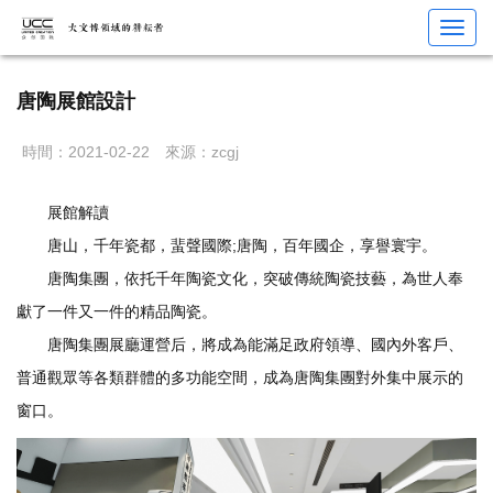
您當前位置：
首頁
>
展廳設計
>
數字展廳
> 唐陶展館設計
Toggl
navig
唐陶展館設計
時間：2021-02-22
來源：zcgj
展館解讀
唐山，千年瓷都，蜚聲國際;唐陶，百年國企，享譽寰宇。
唐陶集團，依托千年陶瓷文化，突破傳統陶瓷技藝，為世人奉
獻了一件又一件的精品陶瓷。
唐陶集團展廳運營后，將成為能滿足政府領導、國內外客戶、
普通觀眾等各類群體的多功能空間，成為唐陶集團對外集中展示的
窗口。