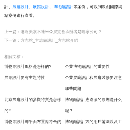
計、
展廳設計
、
展館設計
、
博物館設計
等案例，可以到眾創國際網
站案例進行查看。
上一篇：
邂逅美索不達米亞展覽會承辦者是哪家公司？
下一篇：
方志館_方志館設計_方志館介紹
相關文檔：
博物館設計風格是怎樣的?
企業博物館設計的重要性
展館設計要有主題特性
企業展廳設計和展廳裝修要注意
哪些問題
北京展廳設計的參觀特質是怎樣
博物館設計應遵循的原則是什么
的?
呢？
博物館設計總平面布置應符合的
博物館設計方的用戶范圍以及工