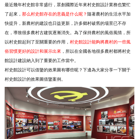
最近幾年村史館非常盛行，眾創國際近年來
村史館設計
業務也繁忙
了起來，
那么村史館存在的意義是什么呢？
隨著農村的生活水平加
快提升，新農村的建設也日益更新，許多鄉村破舊的場景已不存
在，導致很多農村古建筑逐漸消失。為了保持農村的風俗風情，所
以村史館起到了至關重要的作用，
村史館設計能夠將農村的一些風
俗習慣更好的設計和展示出來
，所以在全國各地很多農村都將村史
館設計建設納入到了重要的工作當中。
村史館設計可以借鑒的效果圖有哪些呢？下邊為大家分享一下關于
村史館設計的效果圖借鑒案例。