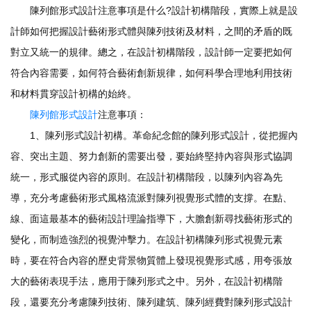
陳列館形式設計注意事項是什么?設計初構階段，實際上就是設
計師如何把握設計藝術形式體與陳列技術及材料，之間的矛盾的既
對立又統一的規律。總之，在設計初構階段，設計師一定要把如何
符合內容需要，如何符合藝術創新規律，如何科學合理地利用技術
和材料貫穿設計初構的始終。
陳列館形式設計
注意事項：
1、陳列形式設計初構。革命紀念館的陳列形式設計，從把握內
容、突出主題、努力創新的需要出發，要始終堅持內容與形式協調
統一，形式服從內容的原則。在設計初構階段，以陳列內容為先
導，充分考慮藝術形式風格流派對陳列視覺形式體的支撐。在點、
線、面這最基本的藝術設計理論指導下，大膽創新尋找藝術形式的
變化，而制造強烈的視覺沖擊力。在設計初構陳列形式視覺元素
時，要在符合內容的歷史背景物質體上發現視覺形式感，用夸張放
大的藝術表現手法，應用于陳列形式之中。另外，在設計初構階
段，還要充分考慮陳列技術、陳列建筑、陳列經費對陳列形式設計