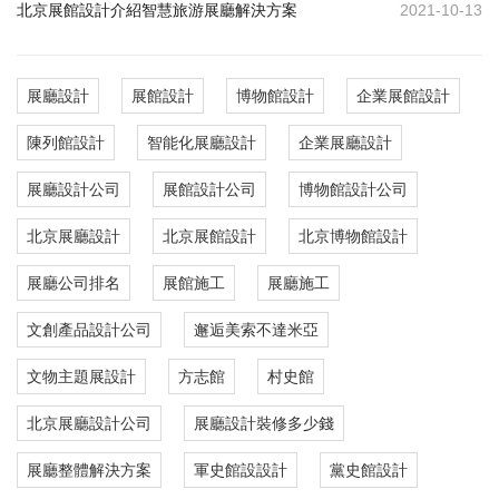
北京展館設計介紹智慧旅游展廳解決方案
2021-10-13
展廳設計
展館設計
博物館設計
企業展館設計
陳列館設計
智能化展廳設計
企業展廳設計
展廳設計公司
展館設計公司
博物館設計公司
北京展廳設計
北京展館設計
北京博物館設計
展廳公司排名
展館施工
展廳施工
文創產品設計公司
邂逅美索不達米亞
文物主題展設計
方志館
村史館
北京展廳設計公司
展廳設計裝修多少錢
展廳整體解決方案
軍史館設設計
黨史館設計