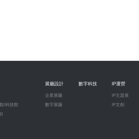
展廳設計
數字科技
IP運營
企業展廳
IP主題展
館/科技館
數字展廳
IP文創
劃