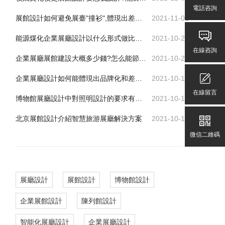
電話咨詢
展館設計如何避免展臺"撞衫",體現出差異化、個性化
2021-11-01
能源煤化企業展廳設計以什么形式做比較好
2021-10-26
在線咨詢
企業展廳展館建設大概多少錢?怎么能節省費用又可達到效果
2021-10-25
企業展廳設計如何能體現出品牌化和差異化
2021-10-13
在線留言
博物館展廳設計中對照明設計的要求有哪些
2021-10-13
北京展館設計介紹智慧旅游展廳解決方案
2021-10-13
微信二維碼
展廳設計
展館設計
博物館設計
企業展館設計
陳列館設計
智能化展廳設計
企業展廳設計