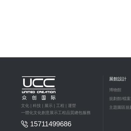
展館設計
博物館
規劃館/檔案
文化 | 科技 | 展示 | 工程 | 運營
主題園區規
一體化文化創意展示工程品質總包服務
15711499686