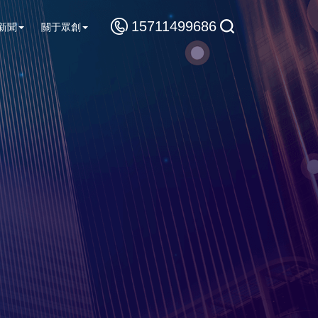
15711499686
新聞
關于眾創