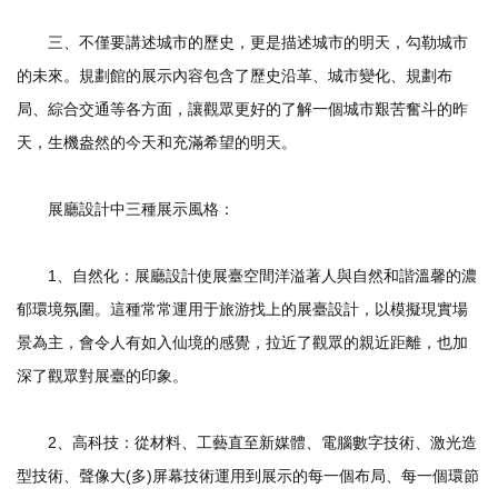
三、不僅要講述城市的歷史，更是描述城市的明天，勾勒城市
的未來。規劃館的展示內容包含了歷史沿革、城市變化、規劃布
局、綜合交通等各方面，讓觀眾更好的了解一個城市艱苦奮斗的昨
天，生機盎然的今天和充滿希望的明天。
展廳設計中三種展示風格：
1、自然化：展廳設計使展臺空間洋溢著人與自然和諧溫馨的濃
郁環境氛圍。這種常常運用于旅游找上的展臺設計，以模擬現實場
景為主，會令人有如入仙境的感覺，拉近了觀眾的親近距離，也加
深了觀眾對展臺的印象。
2、高科技：從材料、工藝直至新媒體、電腦數字技術、激光造
型技術、聲像大(多)屏幕技術運用到展示的每一個布局、每一個環節