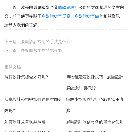
以上就是由眾創國際企業
體驗館設計
公司給大家整理的文章內
容，想了解更多關于
多媒體數字展廳
、
多媒體數字館
的相關資訊，
請登入我們的官網。
上一篇：
展廳設計常用的手法是什么?
下一篇：
多媒體數字館特點介紹
相關文檔：
展館設計怎樣做才好呢?
博物館建筑設計規范 - 展廳設計|
展館設計|展示設
展廳設計公司中如何運用空間分
細解小型展館設計色彩宜淡不宜
隔呢?
濃
如何設計兒童玩具展廳
展廳設計裝修材料的選擇及使用