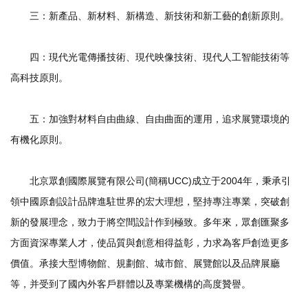
三：新產品、新材料、新構造、新技術和新工藝的創新原則。
四：現代光電傳播技術、現代映像技術、現代人工智能技術等
高科技原則。
五：加強對材料自由曲線、自由曲面的運用，追求展覽環境的
有機化原則。
北京眾創國際展覽有限公司(簡稱UCC)成立于2004年，秉承引
領中國原創設計品牌進駐世界的宏大理想，堅持專注專業，突破創
新的發展理念，致力于將空間設計作到極致。多年來，眾創匯聚多
方面資深專業人才，使品質與創意相得益彰，力求為客戶創造更多
價值。承接大型博物館、規劃館、城市館、展覽館以及品牌展廳
等，并受到了國內外客戶群體以及專業機構的高度贊譽。