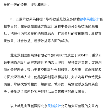
技術手段的發現、發明和應用。
3、以展示效果為目標：取得效益是設立多媒體
數字展廳設計
的
根本目的，在多媒體展陳方案設計過程中要充分分析技術的應用
點，把握住內容和技術的無縫結合，打通盈利的技術關節，取得直
接效果、社會效益、經濟效益等方面的成功。
北京眾創國際展覽有限公司(簡稱UCC)成立于2004年，秉承引
領中國原創設計品牌進駐世界的宏大理想，堅持專注專業，突破創
新的發展理念，致力于將空間設計作到極致。多年來，眾創匯聚多
方面資深專業人才，使品質與創意相得益彰，力求為客戶創造更多
價值。承接大型博物館、規劃館、城市館、展覽館以及品牌展廳
等，并受到了國內外客戶群體以及專業機構的高度贊譽。
以上就是由眾創國際北京
展館設計
公司給大家整理的文章內