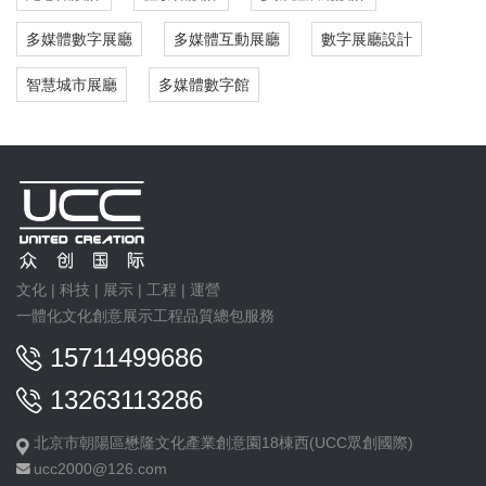
多媒體數字展廳
多媒體互動展廳
數字展廳設計
智慧城市展廳
多媒體數字館
文化 | 科技 | 展示 | 工程 | 運營
一體化文化創意展示工程品質總包服務
15711499686
13263113286
北京市朝陽區懋隆文化產業創意園18棟西(UCC眾創國際)
ucc2000@126.com