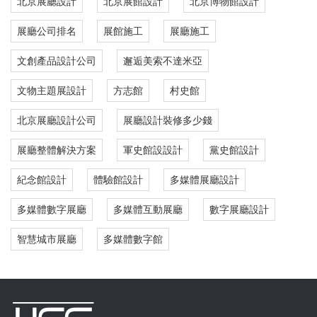
北京展廳設計
北京展館設計
北京博物館設計
展廳公司排名
展館施工
展廳施工
文創產品設計公司
邂逅美索不達米亞
文物主題展設計
方志館
村史館
北京展廳設計公司
展廳設計裝修多少錢
展廳整體解決方案
軍史館設設計
黨史館設計
紀念館設計
體驗館設計
多媒體展廳設計
多媒體數字展廳
多媒體互動展廳
數字展廳設計
智慧城市展廳
多媒體數字館