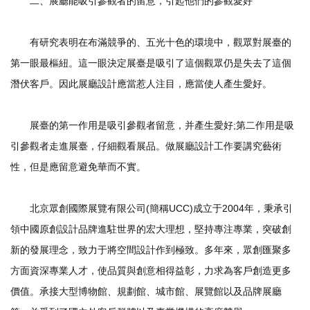
二、展廳能吸引參觀者的留意，引起他們的參觀愛好
有研究表明在布滿競爭的、五光十色的環境中，觀眾對展臺的
第一眼最樞紐。這一眼決定展臺是吸引了這個觀眾仍是失去了這個
潛伏客戶。因此展廳設計應當惹人注目，應當使人產生愛好。
展臺的第一作用是吸引參觀者留意，并產生愛好;第二作用是吸
引參觀者走進展臺，仔細觀看展品。做展廳設計工作要講究藝術
性，但是應留意避免華而不實。
北京眾創國際展覽有限公司(簡稱UCC)成立于2004年，秉承引
領中國原創設計品牌進駐世界的宏大理想，堅持專注專業，突破創
新的發展理念，致力于將空間設計作到極致。多年來，眾創匯聚多
方面資深專業人才，使品質與創意相得益彰，力求為客戶創造更多
價值。承接大型博物館、規劃館、城市館、展覽館以及品牌展廳