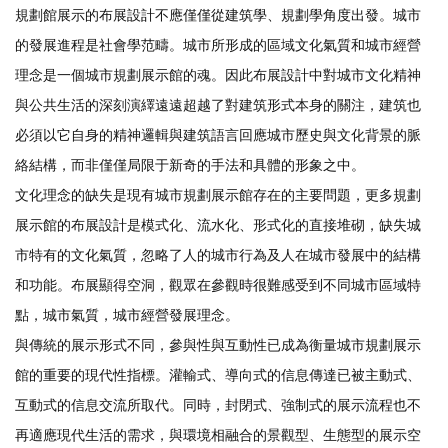
規劃館展示的布展設計不應僅僅從建筑學、規劃學角度出發。城市
的發展進程是社會學范疇。城市所形成的區域文化氣質和城市經營
理念是一個城市規劃展示館的魂。因此布展設計中對城市文化精神
與公共生活的深刻演繹遠遠超越了對建筑形式本身的關注，建筑也
必須以它自身的精神邏輯與建筑語言回應城市歷史與文化背景的脈
絡結構，而非僅僅局限于新奇的手法和具體的形象之中。
文化理念的缺失是現有城市規劃展示館存在的主要問題，更多規劃
展示館的布展設計是模式化、流水化、形式化的直接堆砌，缺失城
市特有的文化氣質，忽略了人的城市行為及人在城市發展中的結構
和功能。布展顯得空洞，觀眾在參觀時很難感受到不同城市區域特
點，城市氣質，城市經營發展理念。
與傳統的展示形式不同，參與性與互動性已成為衡量城市規劃展示
館的重要的現代性指標。灌輸式、導向式的信息傳達已被主動式、
互動式的信息交流所取代。同時，封閉式、強制式的展示流程也不
再適應現代生活的需求，與環境相融合的景觀型、生態型的展示空