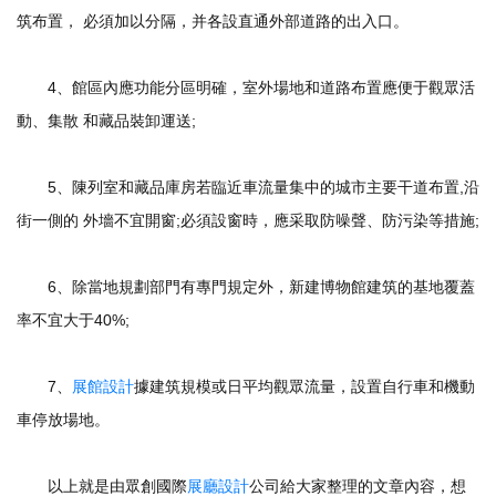
筑布置， 必須加以分隔，并各設直通外部道路的出入口。
4、館區內應功能分區明確，室外場地和道路布置應便于觀眾活
動、集散 和藏品裝卸運送;
5、陳列室和藏品庫房若臨近車流量集中的城市主要干道布置,沿
街一側的 外墻不宜開窗;必須設窗時，應采取防噪聲、防污染等措施;
6、除當地規劃部門有專門規定外，新建博物館建筑的基地覆蓋
率不宜大于40%;
7、
展館設計
據建筑規模或日平均觀眾流量，設置自行車和機動
車停放場地。
以上就是由眾創國際
展廳設計
公司給大家整理的文章內容，想