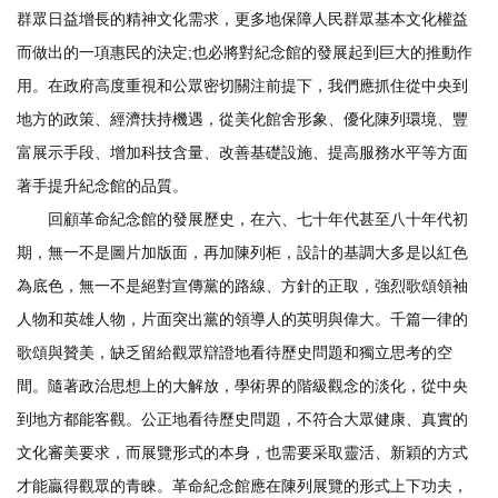
群眾日益增長的精神文化需求，更多地保障人民群眾基本文化權益
而做出的一項惠民的決定;也必將對紀念館的發展起到巨大的推動作
用。在政府高度重視和公眾密切關注前提下，我們應抓住從中央到
地方的政策、經濟扶持機遇，從美化館舍形象、優化陳列環境、豐
富展示手段、增加科技含量、改善基礎設施、提高服務水平等方面
著手提升紀念館的品質。
回顧革命紀念館的發展歷史，在六、七十年代甚至八十年代初
期，無一不是圖片加版面，再加陳列柜，設計的基調大多是以紅色
為底色，無一不是絕對宣傳黨的路線、方針的正取，強烈歌頌領袖
人物和英雄人物，片面突出黨的領導人的英明與偉大。千篇一律的
歌頌與贊美，缺乏留給觀眾辯證地看待歷史問題和獨立思考的空
間。隨著政治思想上的大解放，學術界的階級觀念的淡化，從中央
到地方都能客觀。公正地看待歷史問題，不符合大眾健康、真實的
文化審美要求，而展覽形式的本身，也需要采取靈活、新穎的方式
才能贏得觀眾的青睞。革命紀念館應在陳列展覽的形式上下功夫，