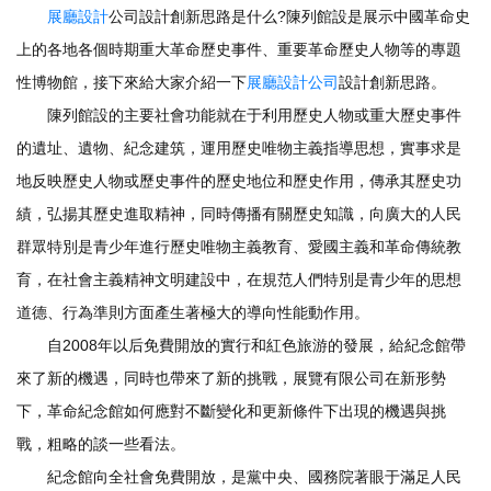
展廳設計
公司設計創新思路是什么?陳列館設是展示中國革命史
上的各地各個時期重大革命歷史事件、重要革命歷史人物等的專題
性博物館，接下來給大家介紹一下
展廳設計公司
設計創新思路。
陳列館設的主要社會功能就在于利用歷史人物或重大歷史事件
的遺址、遺物、紀念建筑，運用歷史唯物主義指導思想，實事求是
地反映歷史人物或歷史事件的歷史地位和歷史作用，傳承其歷史功
績，弘揚其歷史進取精神，同時傳播有關歷史知識，向廣大的人民
群眾特別是青少年進行歷史唯物主義教育、愛國主義和革命傳統教
育，在社會主義精神文明建設中，在規范人們特別是青少年的思想
道德、行為準則方面產生著極大的導向性能動作用。
自2008年以后免費開放的實行和紅色旅游的發展，給紀念館帶
來了新的機遇，同時也帶來了新的挑戰，展覽有限公司在新形勢
下，革命紀念館如何應對不斷變化和更新條件下出現的機遇與挑
戰，粗略的談一些看法。
紀念館向全社會免費開放，是黨中央、國務院著眼于滿足人民