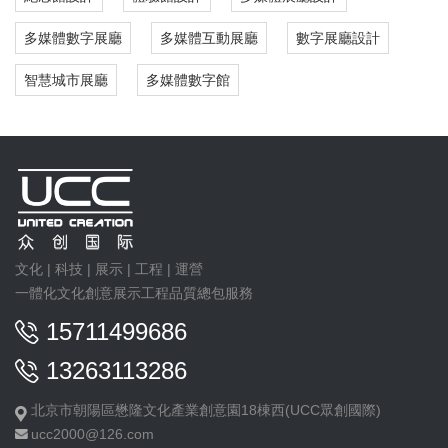
多媒體數字展廳
多媒體互動展廳
數字展廳設計
智慧城市展廳
多媒體數字館
文化 | 科技 | 展示 | 工程 | 運營
一體化文化創意展示工程品質總包服務
15711499686
13263113286
北京市朝陽區懋隆文化產業創意園18棟西(UCC眾創國際)
ucc2000@126.com