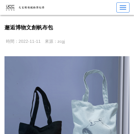
您當前位置：
首頁
>
IP運營
>
IP文創
> 邂逅博物文創帆布包
Toggl
navig
邂逅博物文創帆布包
時間：2022-11-11
來源：zcgj