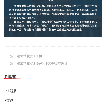
上一篇：
邂逅博物文創T恤
下一篇：
邂逅博物小刺猬-楔形文字徽章胸針
IP運營
IP主題展
IP文創