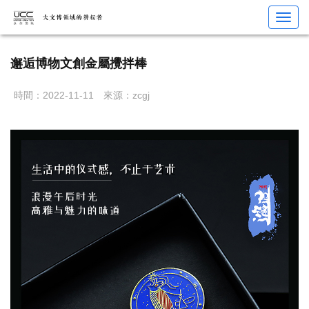
您當前位置：
首頁
>
IP運營
>
IP文創
> 邂逅博物文創金屬攪拌棒
Toggl
navig
邂逅博物文創金屬攪拌棒
時間：2022-11-11
來源：zcgj