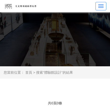
Toggl
navig
您當前位置：
首頁
>
搜索“體驗館設計”的結果
共0頁0條