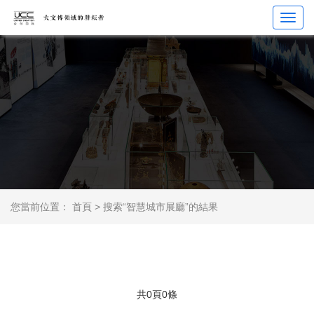
Toggl
navig
您當前位置：
首頁
>
搜索“智慧城市展廳”的結果
共0頁0條