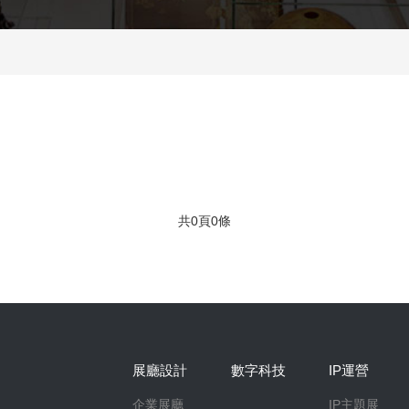
共0頁0條
展廳設計
數字科技
IP運營
企業展廳
IP主題展