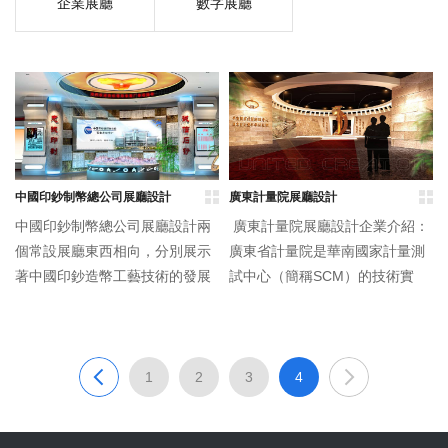
企業展廳
數字展廳
中國印鈔制幣總公司展廳設計
廣東計量院展廳設計
中國印鈔制幣總公司展廳設計兩
廣東計量院展廳設計企業介紹：
個常設展廳東西相向，分別展示
廣東省計量院是華南國家計量測
著中國印鈔造幣工藝技術的發展
試中心（簡稱SCM）的技術實
歷史與人民幣印制歷程。西展廳
體，是全國七個大區級國家法定
為工藝技術廳，陳列面積約800
計量檢定機構之一。受國家質量
平方米，依次為序廳...
監督檢驗...
1
2
3
4